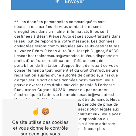
Envoyer
** Les données personnelles communiquées sont
nécessaires aux fins de vous contacter et sont
enregistrées dans un fichier informatisé. Elles sont
destinées à Béarn Pièces Auto et ses sous-traitants dans
le seul but de répondre à votre message. Les données
collectées seront communiquées aux seuls destinataires
suivants: Béarn Pièces Auto Rue Joseph Cugnot, 64230
Lescar bearnpiecesauto@wanadoo.fr. Vous disposez de
droits d’accès, de rectification, d’effacement, de
portabilité, de limitation, d’opposition, de retrait de votre
consentement à tout moment et du droit d’introduire une
réclamation auprès d’une autorité de contrôle, ainsi que
d’organiser le sort de vos données post-mortem. Vous
pouvez exercer ces droits par voie postale à l'adresse
Rue Joseph Cugnot, 64230 Lescar ou par courrier
électronique à l'adresse bearnpiecesauto@wanadoo.fr.
Un justificatif d'identité pourra vous être demandé. Nous
conservons vos données pendant la période de prise de
contact puis pendant la durée de prescription légale aux
fins probatoires et de gestion des contentieux. Vous avez
le droit de vous inscrire sur la liste d'opposition au
Ce site utilise des cookies
démarchage téléphonique, disponible à cette adresse:
et vous donne le contrôle
Bloctel.gouv.fr
. Consultez le site cnil.fr pour plus
sur ceux que vous
d’informations sur vos droits.